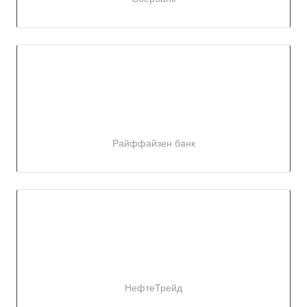
Райффайзен банк
НефтеТрейд