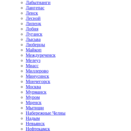
Лабытнанги
Лангепас
Ленск
Лесной
Липецк
Лобня
Луганск
Лысьва
Люберцы
Майкоп
Междуреченск
Мелеуз
Миасс
Миллерово
Минусинск
Мончегорск
Москва
Мурманск
Муром
Мценск
Мытищи
Набережные Челны
Надым
Невьянск
Нефтекамск