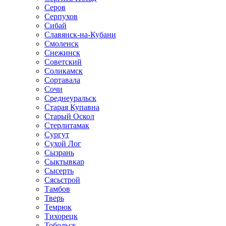
Серов
Серпухов
Сибай
Славянск-на-Кубани
Смоленск
Снежинск
Советский
Соликамск
Сортавала
Сочи
Среднеуральск
Старая Купавна
Старый Оскол
Стерлитамак
Сургут
Сухой Лог
Сызрань
Сыктывкар
Сысерть
Сясьстрой
Тамбов
Тверь
Темрюк
Тихорецк
Тобольск