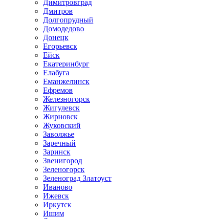
Димитровград
Дмитров
Долгопрудный
Домодедово
Донецк
Егорьевск
Ейск
Екатеринбург
Елабуга
Еманжелинск
Ефремов
Железногорск
Жигулевск
Жирновск
Жуковский
Заволжье
Заречный
Заринск
Звенигород
Зеленогорск
Зеленоград Златоуст
Иваново
Ижевск
Иркутск
Ишим