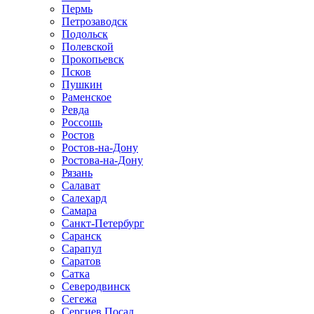
Пермь
Петрозаводск
Подольск
Полевской
Прокопьевск
Псков
Пушкин
Раменское
Ревда
Россошь
Ростов
Ростов-на-Дону
Ростова-на-Дону
Рязань
Салават
Салехард
Самара
Санкт-Петербург
Саранск
Сарапул
Саратов
Сатка
Северодвинск
Сегежа
Сергиев Посад