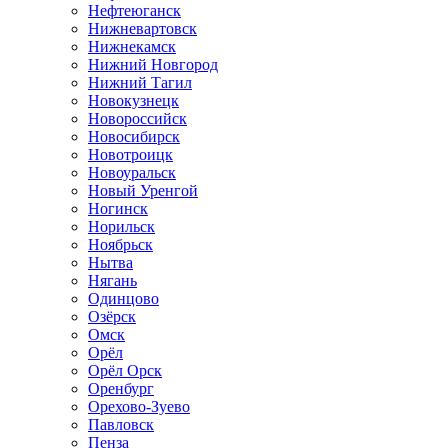
Нефтеюганск
Нижневартовск
Нижнекамск
Нижний Новгород
Нижний Тагил
Новокузнецк
Новороссийск
Новосибирск
Новотроицк
Новоуральск
Новый Уренгой
Ногинск
Норильск
Ноябрьск
Нытва
Нягань
Одинцово
Озёрск
Омск
Орёл
Орёл Орск
Оренбург
Орехово-Зуево
Павловск
Пенза