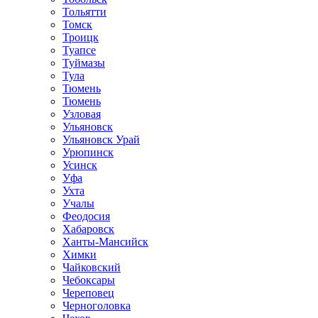
Тольятти
Томск
Троицк
Туапсе
Туймазы
Тула
Тюмень
Тюмень
Узловая
Ульяновск
Ульяновск Урай
Урюпинск
Усинск
Уфа
Ухта
Учалы
Феодосия
Хабаровск
Ханты-Мансийск
Химки
Чайковский
Чебоксары
Череповец
Черноголовка