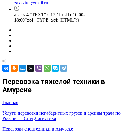
zakaztral@mail.ru
a:2:{s:4:"TEXT";s:17:"Пн-Пт 10:00-
18:00";s:4:"TYPE";s:4:"HTML";}
Перевозка тяжелой техники в
Амурске
Главная
—
Услуги перевозки негабаритных грузов и аренды трала по
России — СпецЛогистика
—
Перевозка спецтехники в Амурске