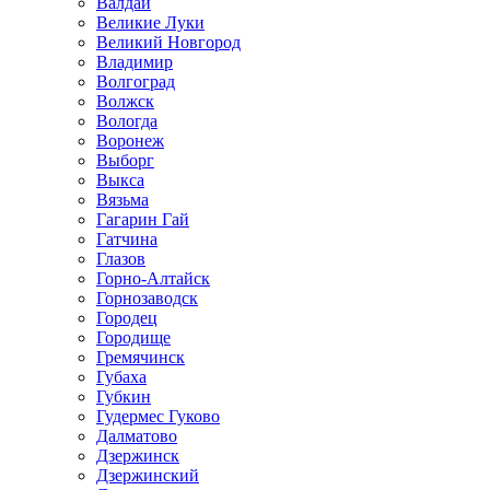
Валдай
Великие Луки
Великий Новгород
Владимир
Волгоград
Волжск
Вологда
Воронеж
Выборг
Выкса
Вязьма
Гагарин Гай
Гатчина
Глазов
Горно-Алтайск
Горнозаводск
Городец
Городище
Гремячинск
Губаха
Губкин
Гудермес Гуково
Далматово
Дзержинск
Дзержинский