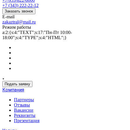
+7-953-822-6000
+7 (343) 222-22-12
Заказать звонок
E-mail
zakaztral@mail.ru
Режим работы
a:2:{s:4:"TEXT";s:17:"Пн-Пт 10:00-
18:00";s:4:"TYPE";s:4:"HTML";}
Подать заявку
Компания
Партнеры
Отзывы
Вакансии
Реквизиты
Презентация