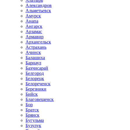
Алатырь
Александров
Альметьевск
Амурск
Анапа
Ангарск
Арзамас
Армавир
Архангельск
Астрахань
Ачинск
Балашиха
Барнаул
Бахчисарай
Белгород
Белорецк
Белореченск
Березники
Бийск
Благовещенск
Бор
Братск
Брянск
Бугульма
Бузулук