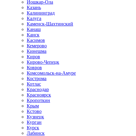
Йошкар-Ола
Казань
Калининград
Калуга
Каменск-Шахтинский
Канаш
Канск
Касимов
Кемерово
Кинешма
Киров
Кирово-Чепецк
Ковров
Комсомольск-на-Амуре
Кострома
Котлас
Краснодар
Красноярск
Кропоткин
Крым
Кстово
Кузнецк
Курган
Курск
Лабинск