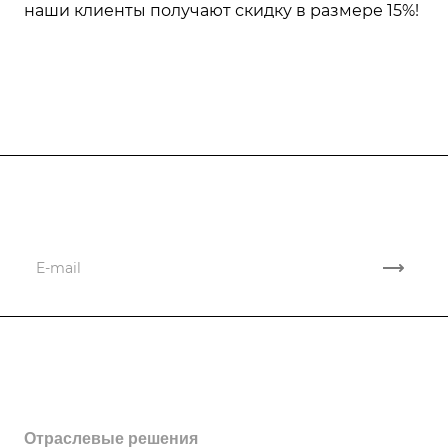
наши клиенты получают скидку в размере 15%!
Подписывайтесь
на новости и акции
Компания
Партнеры
Контакты
Услуги
Отзывы
Перевозка спецтехники
Отраслевые решения