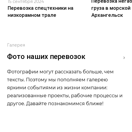
Перевозка нега
15 сентября 2024
Перевозка спецтехники на
груза в морской
низкорамном трале
Архангельск
Галерея
Фото наших перевозок
Фотографии могут рассказать больше, чем
тексты. Поэтому мы пополняем галерею
23
11
9
яркими событиями из жизни компании:
фото
фото
фото
реализованные проекты, рабочие процессы и
Перевозка
Перевозка
Перевозка
другое. Давайте познакомимся ближе!
спецтехники
негабаритных
грузов
грузов