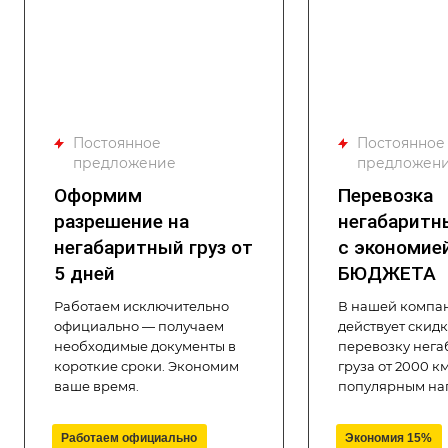
Постоянное
Постоянное
предложение
предложен
Оформим
Перевозка
разрешение на
негабаритн
негабаритный груз от
с экономие
5 дней
БЮДЖЕТА
Работаем исключительно
В нашей компа
официально — получаем
действует скидк
необходимые документы в
перевозку нега
короткие сроки. Экономим
груза от 2000 к
ваше время.
популярным на
Работаем официально
Экономия 15%