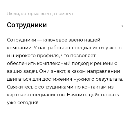
Люди, которые всегда помогут
Сотрудники
Сотрудники — ключевое звено нашей
компании. У нас работают специалисты узкого
и широкого профиля, что позволяет
обеспечить комплексный подход к решению
ваших задач. Они знают, в каком направлении
Специалист
Специалист
Специалист
Специалист
двигаться для достижения нужного результата.
отдела
отдела
отдела
отдела
Свяжитесь с сотрудниками по контактам из
логистики
логистики
логистики
логистики
карточек специалистов. Начните действовать
Денис
Бокарев
Сергей
Кремлев
Булыгин
Анатолий
Зюзев
Александр
уже сегодня!