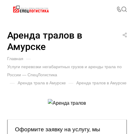
Аренда тралов в
Амурске
Главная
—
Услуги перевозки негабаритных грузов и аренды трала по
России — СпецЛогистика
—
Аренда трала в Амурске
—
Аренда тралов в Амурске
Оформите заявку на услугу, мы