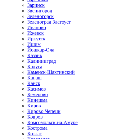
Заринск
Звенигород
Зеленогорск
Зеленоград Златоуст
Иваново
Ижевск
Иркутск
Ишим
Йошкар-Ола
Казань
Калининград
Калуга
Каменск-Шахтинский
Канаш
Канск
Касимов
Кемерово
Кинешма
Киров
Кирово-Чепецк
Ковров
Комсомольск-на-Амуре
Кострома
Котлас