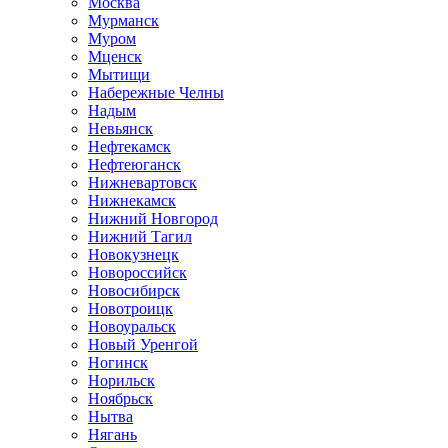
Москва
Мурманск
Муром
Мценск
Мытищи
Набережные Челны
Надым
Невьянск
Нефтекамск
Нефтеюганск
Нижневартовск
Нижнекамск
Нижний Новгород
Нижний Тагил
Новокузнецк
Новороссийск
Новосибирск
Новотроицк
Новоуральск
Новый Уренгой
Ногинск
Норильск
Ноябрьск
Нытва
Нягань