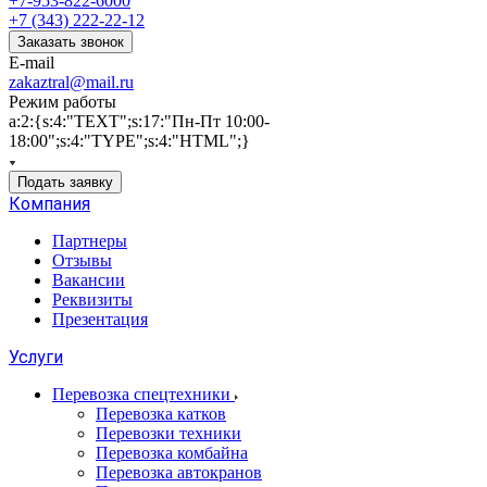
+7-953-822-6000
+7 (343) 222-22-12
Заказать звонок
E-mail
zakaztral@mail.ru
Режим работы
a:2:{s:4:"TEXT";s:17:"Пн-Пт 10:00-
18:00";s:4:"TYPE";s:4:"HTML";}
Подать заявку
Компания
Партнеры
Отзывы
Вакансии
Реквизиты
Презентация
Услуги
Перевозка спецтехники
Перевозка катков
Перевозки техники
Перевозка комбайна
Перевозка автокранов