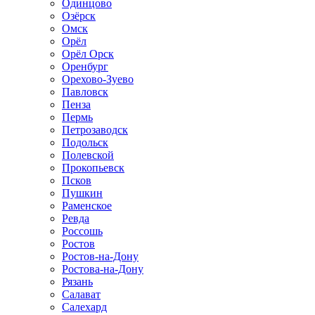
Одинцово
Озёрск
Омск
Орёл
Орёл Орск
Оренбург
Орехово-Зуево
Павловск
Пенза
Пермь
Петрозаводск
Подольск
Полевской
Прокопьевск
Псков
Пушкин
Раменское
Ревда
Россошь
Ростов
Ростов-на-Дону
Ростова-на-Дону
Рязань
Салават
Салехард