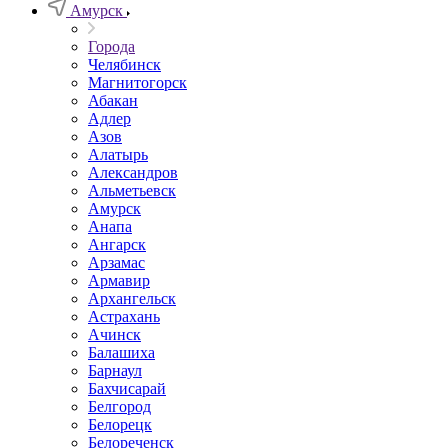
Амурск
Города
Челябинск
Магнитогорск
Абакан
Адлер
Азов
Алатырь
Александров
Альметьевск
Амурск
Анапа
Ангарск
Арзамас
Армавир
Архангельск
Астрахань
Ачинск
Балашиха
Барнаул
Бахчисарай
Белгород
Белорецк
Белореченск