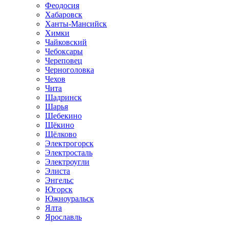
Феодосия
Хабаровск
Ханты-Мансийск
Химки
Чайковский
Чебоксары
Череповец
Черноголовка
Чехов
Чита
Шадринск
Шарья
Шебекино
Щёкино
Щёлково
Электрогорск
Электросталь
Электроугли
Элиста
Энгельс
Югорск
Южноуральск
Ялта
Ярославль