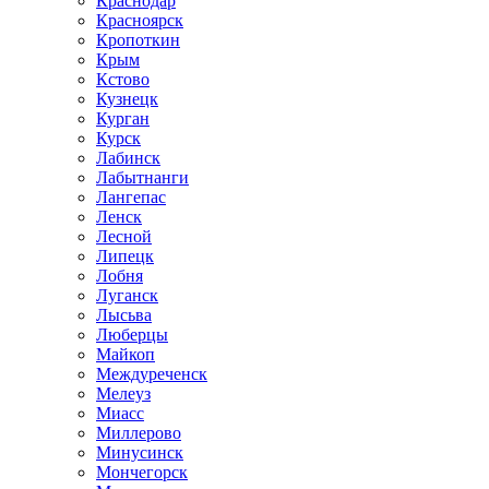
Краснодар
Красноярск
Кропоткин
Крым
Кстово
Кузнецк
Курган
Курск
Лабинск
Лабытнанги
Лангепас
Ленск
Лесной
Липецк
Лобня
Луганск
Лысьва
Люберцы
Майкоп
Междуреченск
Мелеуз
Миасс
Миллерово
Минусинск
Мончегорск