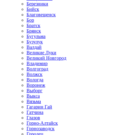
Березники
Бийск
Благовещенск
Бор
Братск
Брянск
Бугульма
Бузулук
Валдай
Великие Луки
Великий Новгород
Владимир
Волгоград
Волжск
Вологда
Воронеж
Выборг
Выкса
Вязьма
Гагарин Гай
Гатчина
Глазов
Горно-Алтайск
Горнозаводск
Городец