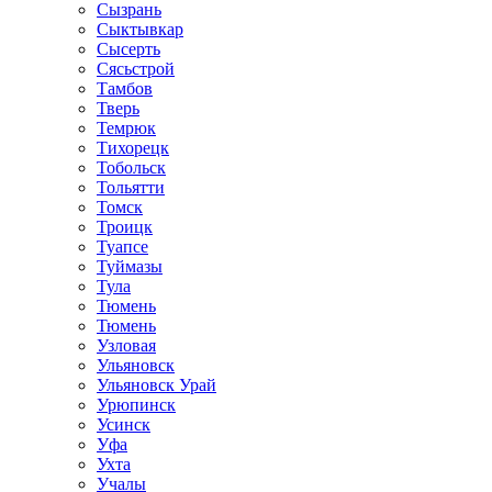
Сызрань
Сыктывкар
Сысерть
Сясьстрой
Тамбов
Тверь
Темрюк
Тихорецк
Тобольск
Тольятти
Томск
Троицк
Туапсе
Туймазы
Тула
Тюмень
Тюмень
Узловая
Ульяновск
Ульяновск Урай
Урюпинск
Усинск
Уфа
Ухта
Учалы