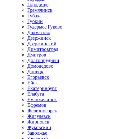
Городище
Гремячинск
Губаха
Губкин
Гудермес Гуково
Далматово
Дзержинск
Дзержинский
Димитровград
Дмитров
Долгопрудный
Домодедово
Донецк
Егорьевск
Ейск
Екатеринбург
Елабуга
Еманжелинск
Ефремов
Железногорск
Жигулевск
Жирновск
Жуковский
Заволжье
Заречный