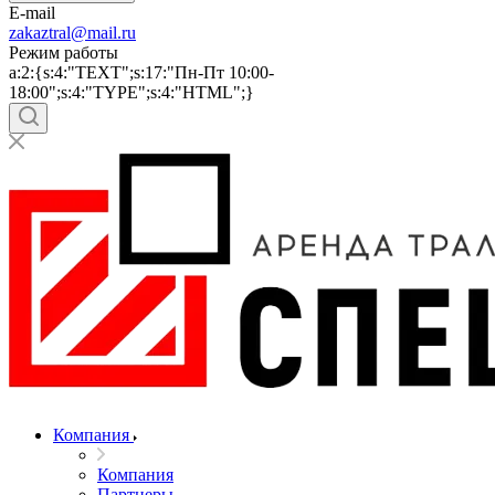
E-mail
zakaztral@mail.ru
Режим работы
a:2:{s:4:"TEXT";s:17:"Пн-Пт 10:00-
18:00";s:4:"TYPE";s:4:"HTML";}
Компания
Компания
Партнеры