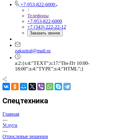
+7-953-822-6000
Телефоны
+7-953-822-6000
+7 (343) 222-22-12
Заказать звонок
zakaztral@mail.ru
a:2:{s:4:"TEXT";s:17:"Пн-Пт 10:00-
18:00";s:4:"TYPE";s:4:"HTML";}
Спецтехника
Главная
—
Услуги
—
Отрослевые решения