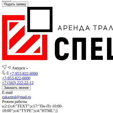
Подать заявку
Амурск
+7-953-822-6000
+7-953-822-6000
+7 (343) 222-22-12
Заказать звонок
E-mail
zakaztral@mail.ru
Режим работы
a:2:{s:4:"TEXT";s:17:"Пн-Пт 10:00-
18:00";s:4:"TYPE";s:4:"HTML";}