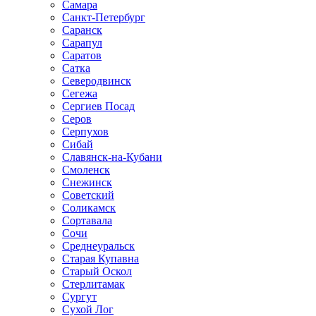
Самара
Санкт-Петербург
Саранск
Сарапул
Саратов
Сатка
Северодвинск
Сегежа
Сергиев Посад
Серов
Серпухов
Сибай
Славянск-на-Кубани
Смоленск
Снежинск
Советский
Соликамск
Сортавала
Сочи
Среднеуральск
Старая Купавна
Старый Оскол
Стерлитамак
Сургут
Сухой Лог