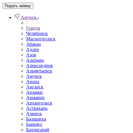
Подать заявку
Амурск
Города
Челябинск
Магнитогорск
Абакан
Адлер
Азов
Алатырь
Александров
Альметьевск
Амурск
Анапа
Ангарск
Арзамас
Армавир
Архангельск
Астрахань
Ачинск
Балашиха
Барнаул
Бахчисарай