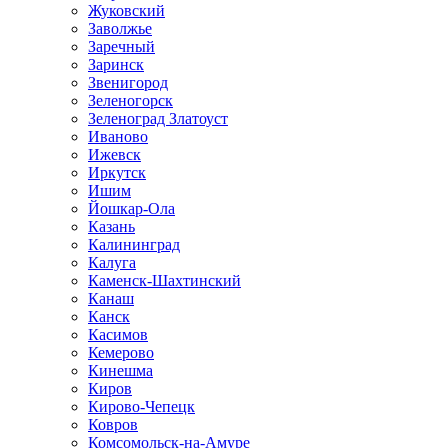
Жуковский
Заволжье
Заречный
Заринск
Звенигород
Зеленогорск
Зеленоград Златоуст
Иваново
Ижевск
Иркутск
Ишим
Йошкар-Ола
Казань
Калининград
Калуга
Каменск-Шахтинский
Канаш
Канск
Касимов
Кемерово
Кинешма
Киров
Кирово-Чепецк
Ковров
Комсомольск-на-Амуре