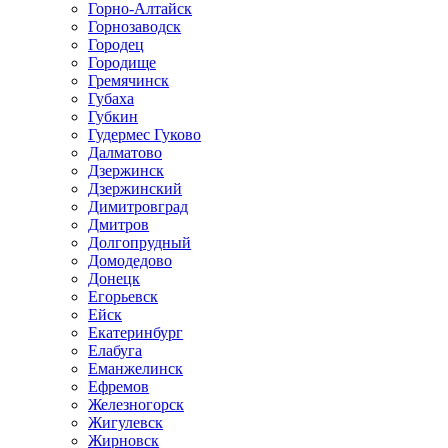
Горно-Алтайск
Горнозаводск
Городец
Городище
Гремячинск
Губаха
Губкин
Гудермес Гуково
Далматово
Дзержинск
Дзержинский
Димитровград
Дмитров
Долгопрудный
Домодедово
Донецк
Егорьевск
Ейск
Екатеринбург
Елабуга
Еманжелинск
Ефремов
Железногорск
Жигулевск
Жирновск