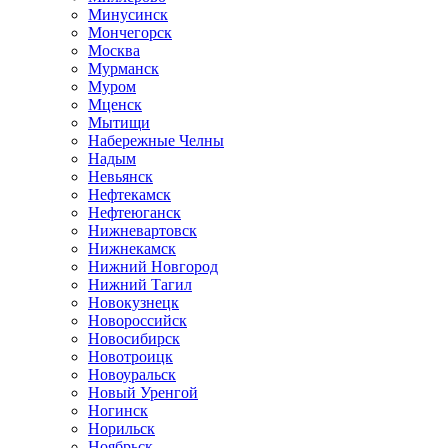
Минусинск
Мончегорск
Москва
Мурманск
Муром
Мценск
Мытищи
Набережные Челны
Надым
Невьянск
Нефтекамск
Нефтеюганск
Нижневартовск
Нижнекамск
Нижний Новгород
Нижний Тагил
Новокузнецк
Новороссийск
Новосибирск
Новотроицк
Новоуральск
Новый Уренгой
Ногинск
Норильск
Ноябрьск