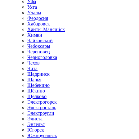
Уфа
Ухта
Учалы
Феодосия
Хабаровск
Ханты-Мансийск
Химки
Чайковский
Чебоксары
Череповец
Черноголовка
Чехов
Чита
Шадринск
Шарья
Шебекино
Щёкино
Щёлково
Электрогорск
Электросталь
Электроугли
Элиста
Энгельс
Югорск
Южноуральск