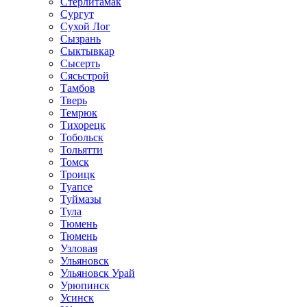
Стерлитамак
Сургут
Сухой Лог
Сызрань
Сыктывкар
Сысерть
Сясьстрой
Тамбов
Тверь
Темрюк
Тихорецк
Тобольск
Тольятти
Томск
Троицк
Туапсе
Туймазы
Тула
Тюмень
Тюмень
Узловая
Ульяновск
Ульяновск Урай
Урюпинск
Усинск