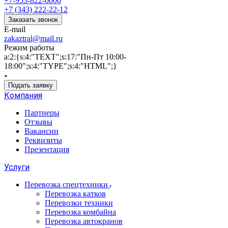
+7-953-822-6000
+7 (343) 222-22-12
Заказать звонок
E-mail
zakaztral@mail.ru
Режим работы
a:2:{s:4:"TEXT";s:17:"Пн-Пт 10:00-
18:00";s:4:"TYPE";s:4:"HTML";}
Подать заявку
Компания
Партнеры
Отзывы
Вакансии
Реквизиты
Презентация
Услуги
Перевозка спецтехники
Перевозка катков
Перевозки техники
Перевозка комбайна
Перевозка автокранов