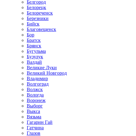
Белгород
Белорецк
Белореченск
Березники
Бийск
Благовещенск
Бор
Братск
Брянск
Бугульма
Бузулук
Валдай
Великие Луки
Великий Новгород
Владимир
Волгоград
Волжск
Вологда
Воронеж
Выборг
Выкса
Вязьма
Гагарин Гай
Гатчина
Глазов