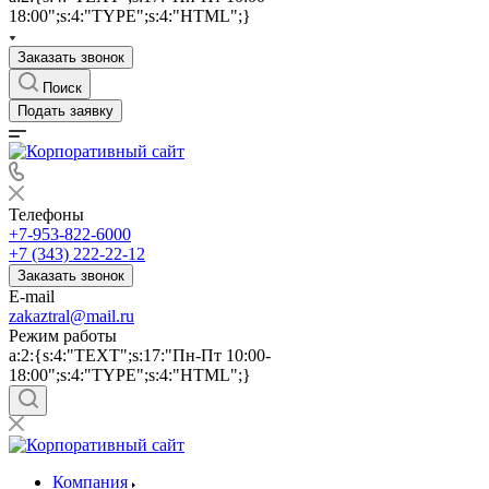
18:00";s:4:"TYPE";s:4:"HTML";}
Заказать звонок
Поиск
Подать заявку
Телефоны
+7-953-822-6000
+7 (343) 222-22-12
Заказать звонок
E-mail
zakaztral@mail.ru
Режим работы
a:2:{s:4:"TEXT";s:17:"Пн-Пт 10:00-
18:00";s:4:"TYPE";s:4:"HTML";}
Компания