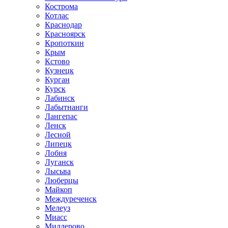
Кострома
Котлас
Краснодар
Красноярск
Кропоткин
Крым
Кстово
Кузнецк
Курган
Курск
Лабинск
Лабытнанги
Лангепас
Ленск
Лесной
Липецк
Лобня
Луганск
Лысьва
Люберцы
Майкоп
Междуреченск
Мелеуз
Миасс
Миллерово