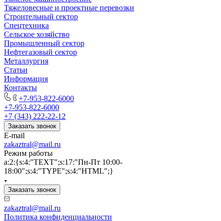
Тяжеловесные и проектные перевозки
Строительный сектор
Спецтехника
Сельское хозяйство
Промышленный сектор
Нефтегазовый сектор
Металлургия
Статьи
Информация
Контакты
+7-953-822-6000
+7-953-822-6000
+7 (343) 222-22-12
Заказать звонок
E-mail
zakaztral@mail.ru
Режим работы
a:2:{s:4:"TEXT";s:17:"Пн-Пт 10:00-
18:00";s:4:"TYPE";s:4:"HTML";}
Заказать звонок
zakaztral@mail.ru
Политика конфиденциальности