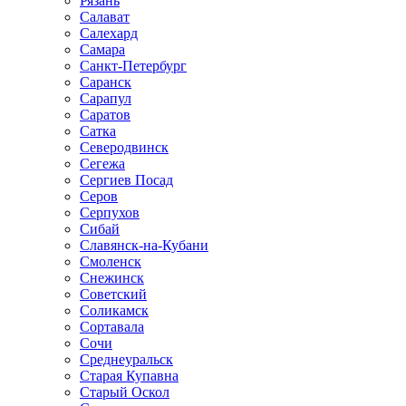
Рязань
Салават
Салехард
Самара
Санкт-Петербург
Саранск
Сарапул
Саратов
Сатка
Северодвинск
Сегежа
Сергиев Посад
Серов
Серпухов
Сибай
Славянск-на-Кубани
Смоленск
Снежинск
Советский
Соликамск
Сортавала
Сочи
Среднеуральск
Старая Купавна
Старый Оскол