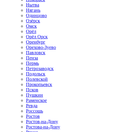
Нытва
Нягань
Одинцово
Озёрск
Омск
Орёл
Орёл Орск
Оренбург
Орехово-Зуево
Павловск
Пенза
Пермь
Петрозаводск
Подольск
Полевской
Прокопьевск
Псков
Пушкин
Раменское
Ревда
Россошь
Ростов
Ростов-на-Дону
Ростова-на-Дону