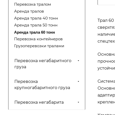
Перевозка тралом
Аренда тралов
Аренда трала 40 тонн
Трал 60
Аренда трала 50 тонн
сверхтя
Аренда трала 60 тонн
наличие
Перевозка контейнеров
спецтех
Грузоперевозки тралами
Основна
Перевозка негабаритного
прочнос
груза
устойчи
Система
Перевозка
крупногабаритного груза
Основны
адаптир
креплен
Перевозка негабарита