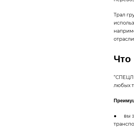
Трал гр
использ
наприме
отрасли
Что
“СПЕЦЛО
любых т
Преимущ
● вы э
транспо