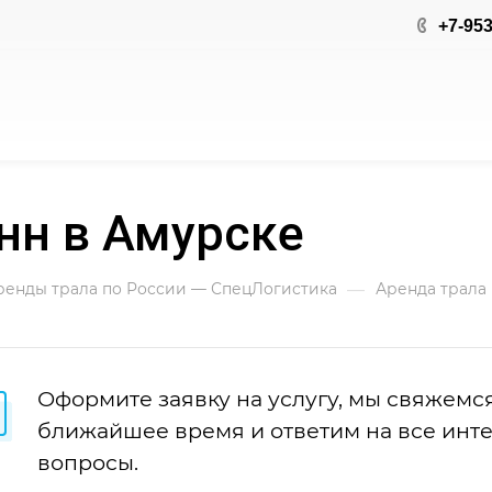
+7-953
нн в Амурске
—
аренды трала по России — СпецЛогистика
Аренда трала
Оформите заявку на услугу, мы свяжемся
ближайшее время и ответим на все ин
вопросы.