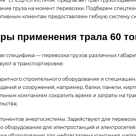
я “СПЕЦЛОГИСТИКА” предлагает трал грузоподъемн
ание груза на момент перевозки. Подберем спецтех
тивным клиентам предоставляем гибкую систему ски
ры применения трала 60 то
я специфика — перевозка грузов различных габарит
вуют в транспортировке:
итного строительного оборудования и спецмашин.
зданий и сооружений, например, балки, панели, кирп
льным компаниям сократить время и затраты на тра
льства;
нентов энергосистемы. Задействуют для перевозки
о оборудования для электростанций и электросетей.
ки оборудования для нефтегазовых компаний, напри