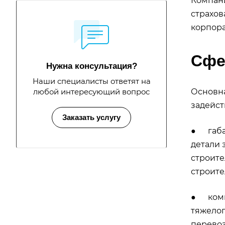
Компани
страхов
корпора
Сфе
Нужна консультация?
Наши специалисты ответят на
Основна
любой интересующий вопрос
задейст
Заказать услугу
● габар
детали 
строите
строите
● компо
тяжелог
перевоз