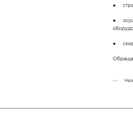
● страх
● осуще
оборудо
● скид
Обращай
Наз
Подписывайтес