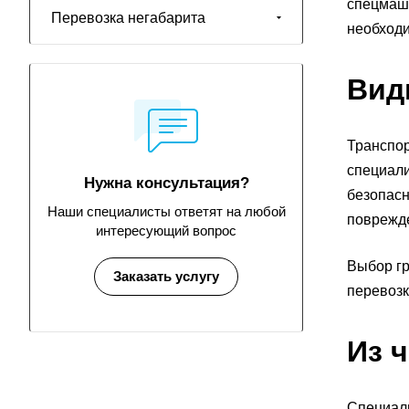
спецмаши
Перевозка негабарита
необходи
Вид
Транспор
специали
Нужна консультация?
безопасн
Наши специалисты ответят на любой
поврежд
интересующий вопрос
Выбор гр
Заказать услугу
перевозк
Из 
Специал