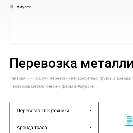
Амурск
Перевозка металли
Главная
—
Услуги перевозки негабаритных грузов и аренды
Перевозка металлических ферм в Амурске
Перевозка спецтехники
Аренда трала