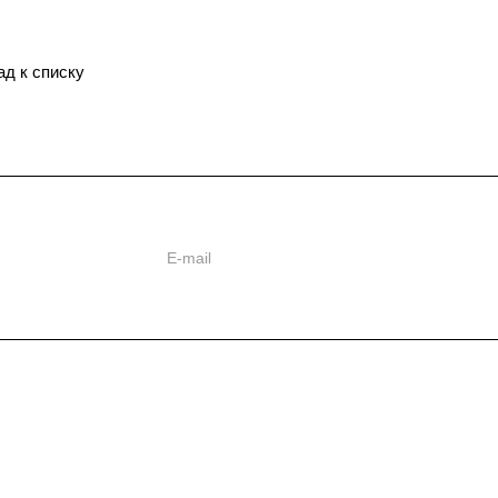
ад к списку
ь
ии
Отраслевые решения
Статьи
Информаци
Энергетический сектор