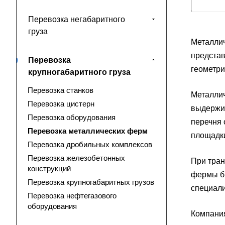
Перевозка негабаритного
груза
Металлич
представ
Перевозка
геометри
крупногабаритного груза
Перевозка станков
Металлич
Перевозка цистерн
выдержив
Перевозка оборудования
перечня 
Перевозка металлических ферм
площадки
Перевозка дробильных комплексов
Перевозка железобетонных
При тран
конструкций
фермы бы
Перевозка крупногабаритных грузов
специали
Перевозка нефтегазового
оборудования
Компания