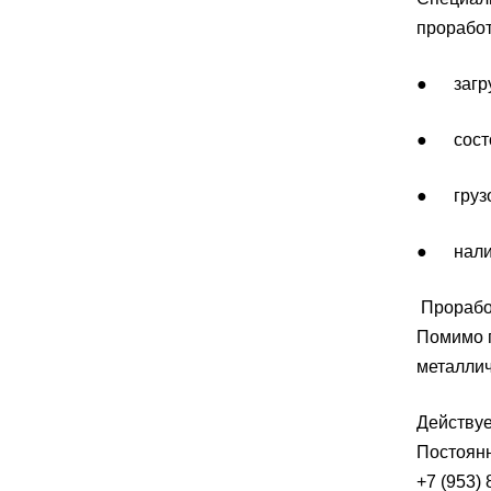
прорабо
● загру
● состо
● грузо
● наличи
Прорабо
Помимо п
металлич
Действуе
Постоянн
+7 (953)