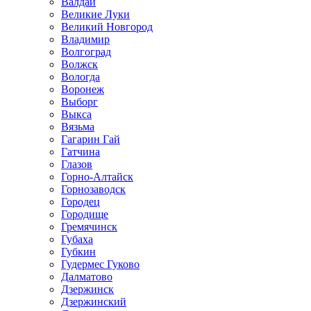
Валдай
Великие Луки
Великий Новгород
Владимир
Волгоград
Волжск
Вологда
Воронеж
Выборг
Выкса
Вязьма
Гагарин Гай
Гатчина
Глазов
Горно-Алтайск
Горнозаводск
Городец
Городище
Гремячинск
Губаха
Губкин
Гудермес Гуково
Далматово
Дзержинск
Дзержинский