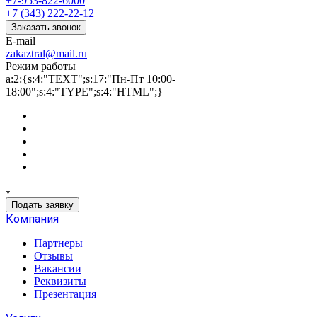
+7-953-822-6000
+7 (343) 222-22-12
Заказать звонок
E-mail
zakaztral@mail.ru
Режим работы
a:2:{s:4:"TEXT";s:17:"Пн-Пт 10:00-
18:00";s:4:"TYPE";s:4:"HTML";}
Подать заявку
Компания
Партнеры
Отзывы
Вакансии
Реквизиты
Презентация