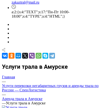
zakaztral@mail.ru
a:2:{s:4:"TEXT";s:17:"Пн-Пт 10:00-
18:00";s:4:"TYPE";s:4:"HTML";}
Услуги трала в Амурске
Главная
—
Услуги перевозки негабаритных грузов и аренды трала по
России — СпецЛогистика
—
Аренда трала в Амурске
—
Услуги трала в Амурске