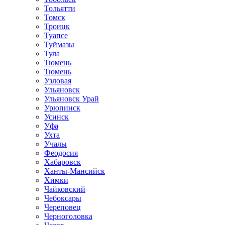
Тольятти
Томск
Троицк
Туапсе
Туймазы
Тула
Тюмень
Тюмень
Узловая
Ульяновск
Ульяновск Урай
Урюпинск
Усинск
Уфа
Ухта
Учалы
Феодосия
Хабаровск
Ханты-Мансийск
Химки
Чайковский
Чебоксары
Череповец
Черноголовка