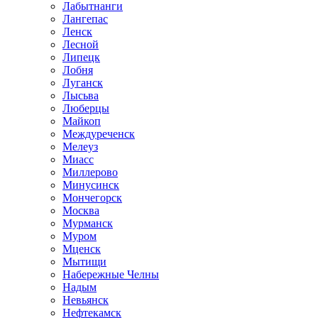
Лабытнанги
Лангепас
Ленск
Лесной
Липецк
Лобня
Луганск
Лысьва
Люберцы
Майкоп
Междуреченск
Мелеуз
Миасс
Миллерово
Минусинск
Мончегорск
Москва
Мурманск
Муром
Мценск
Мытищи
Набережные Челны
Надым
Невьянск
Нефтекамск