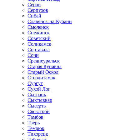
Серов
Серпухов
Сибай
Славянск-на-Кубани
Смоленск
Снежинск
Советский
Соликамск
Сортавала
Сочи
Среднеуральск
Старая Купавна
Старый Оскол
Стерлитамак
Сургут
Сухой Лог
Сызрань
Сыктывкар
Сысерть
Сясьстрой
Тамбов
Тверь
Темрюк
Тихорецк
Тобольск