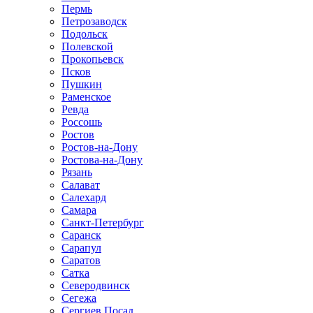
Пермь
Петрозаводск
Подольск
Полевской
Прокопьевск
Псков
Пушкин
Раменское
Ревда
Россошь
Ростов
Ростов-на-Дону
Ростова-на-Дону
Рязань
Салават
Салехард
Самара
Санкт-Петербург
Саранск
Сарапул
Саратов
Сатка
Северодвинск
Сегежа
Сергиев Посад