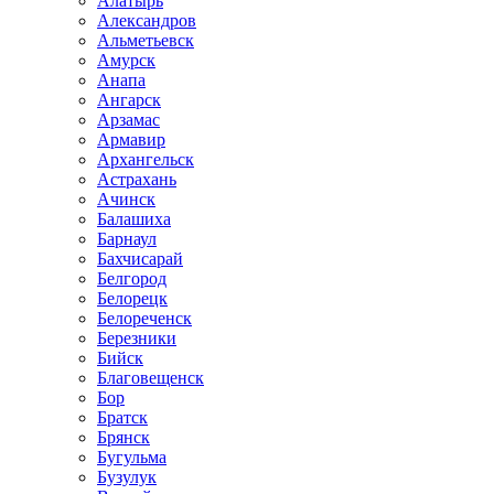
Алатырь
Александров
Альметьевск
Амурск
Анапа
Ангарск
Арзамас
Армавир
Архангельск
Астрахань
Ачинск
Балашиха
Барнаул
Бахчисарай
Белгород
Белорецк
Белореченск
Березники
Бийск
Благовещенск
Бор
Братск
Брянск
Бугульма
Бузулук