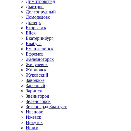
Димитровград
Дмитров
Долгопрудный
Домодедово
Донецк
Егорьевск
Ейск
Екатеринбург
Елабуга
Еманжелинск
Ефремов
Железногорск
Жигулевск
Жирновск
Жуковский
Заволжье
Заречный
Заринск
Звенигород
Зеленогорск
Зеленоград Златоуст
Иваново
Ижевск
Иркутск
Ишим