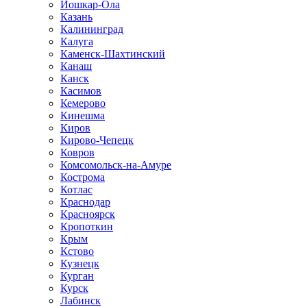
Йошкар-Ола
Казань
Калининград
Калуга
Каменск-Шахтинский
Канаш
Канск
Касимов
Кемерово
Кинешма
Киров
Кирово-Чепецк
Ковров
Комсомольск-на-Амуре
Кострома
Котлас
Краснодар
Красноярск
Кропоткин
Крым
Кстово
Кузнецк
Курган
Курск
Лабинск