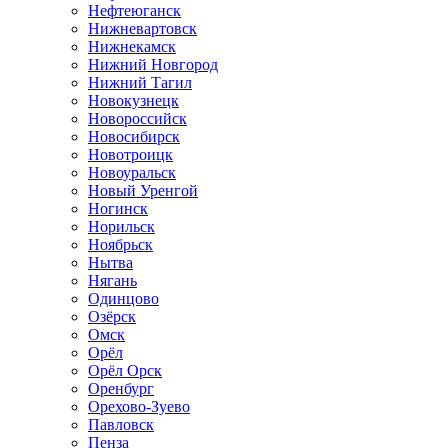
Нефтеюганск
Нижневартовск
Нижнекамск
Нижний Новгород
Нижний Тагил
Новокузнецк
Новороссийск
Новосибирск
Новотроицк
Новоуральск
Новый Уренгой
Ногинск
Норильск
Ноябрьск
Нытва
Нягань
Одинцово
Озёрск
Омск
Орёл
Орёл Орск
Оренбург
Орехово-Зуево
Павловск
Пенза