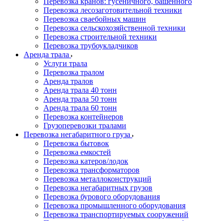
Перевозка кранов: гусеничного, башенного
Перевозка лесозаготовительной техники
Перевозка сваебойных машин
Перевозка сельскохозяйственной техники
Перевозка строительной техники
Перевозка трубоукладчиков
Аренда трала
Услуги трала
Перевозка тралом
Аренда тралов
Аренда трала 40 тонн
Аренда трала 50 тонн
Аренда трала 60 тонн
Перевозка контейнеров
Грузоперевозки тралами
Перевозка негабаритного груза
Перевозка бытовок
Перевозка емкостей
Перевозка катеров/лодок
Перевозка трансформаторов
Перевозка металлоконструкций
Перевозка негабаритных грузов
Перевозка бурового оборудования
Перевозка промышленного оборудования
Перевозка транспортируемых сооружений