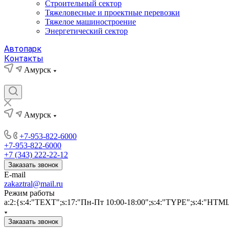
Строительный сектор
Тяжеловесные и проектные перевозки
Тяжелое машиностроение
Энергетический сектор
Автопарк
Контакты
Амурск
Амурск
+7-953-822-6000
+7-953-822-6000
+7 (343) 222-22-12
Заказать звонок
E-mail
zakaztral@mail.ru
Режим работы
a:2:{s:4:"TEXT";s:17:"Пн-Пт 10:00-18:00";s:4:"TYPE";s:4:"HTM
Заказать звонок