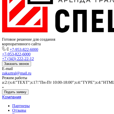
Готовое решение для создания
корпоративного сайта
+7-953-822-6000
+7-953-822-6000
+7 (343) 222-22-12
Заказать звонок
E-mail
zakaztral@mail.ru
Режим работы
a:2:{s:4:"TEXT";s:17:"Пн-Пт 10:00-18:00";s:4:"TYPE";s:4:"HTM
Подать заявку
Компания
Партнеры
Отзывы