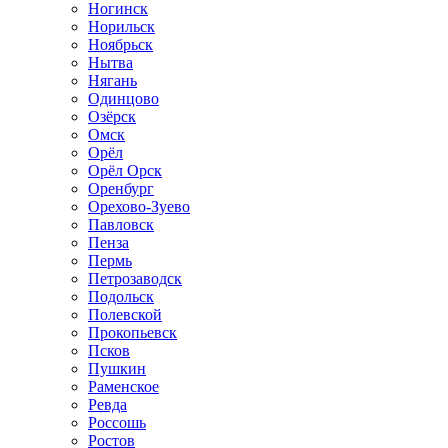
Ногинск
Норильск
Ноябрьск
Нытва
Нягань
Одинцово
Озёрск
Омск
Орёл
Орёл Орск
Оренбург
Орехово-Зуево
Павловск
Пенза
Пермь
Петрозаводск
Подольск
Полевской
Прокопьевск
Псков
Пушкин
Раменское
Ревда
Россошь
Ростов