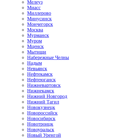
Мелеуз
Миасс
Миллерово
Минусинск
Мончегорск
Москва
Мурманск
Муром
Мценск
Мытищи
Набережные Челны
Надым
Невьянск
Нефтекамск
Нефтеюганск
Нижневартовск
Нижнекамск
Нижний Новгород
Нижний Тагил
Новокузнецк
Новороссийск
Новосибирск
Новотроицк
Новоуральск
Новый Уренгой