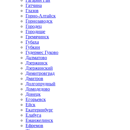
Гагарин Гай
Гатчина
Глазов
Горно-Алтайск
Горнозаводск
Городец
Городище
Гремячинск
Губаха
Губкин
Гудермес Гуково
Далматово
Дзержинск
Дзержинский
Димитровград
Дмитров
Долгопрудный
Домодедово
Донецк
Егорьевск
Ейск
Екатеринбург
Елабуга
Еманжелинск
Ефремов