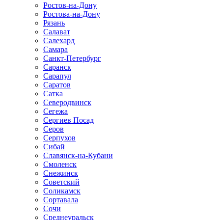
Ростов-на-Дону
Ростова-на-Дону
Рязань
Салават
Салехард
Самара
Санкт-Петербург
Саранск
Сарапул
Саратов
Сатка
Северодвинск
Сегежа
Сергиев Посад
Серов
Серпухов
Сибай
Славянск-на-Кубани
Смоленск
Снежинск
Советский
Соликамск
Сортавала
Сочи
Среднеуральск