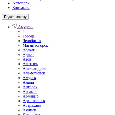
Автопарк
Контакты
Подать заявку
Амурск
Города
Челябинск
Магнитогорск
Абакан
Адлер
Азов
Алатырь
Александров
Альметьевск
Амурск
Анапа
Ангарск
Арзамас
Армавир
Архангельск
Астрахань
Ачинск
Балашиха