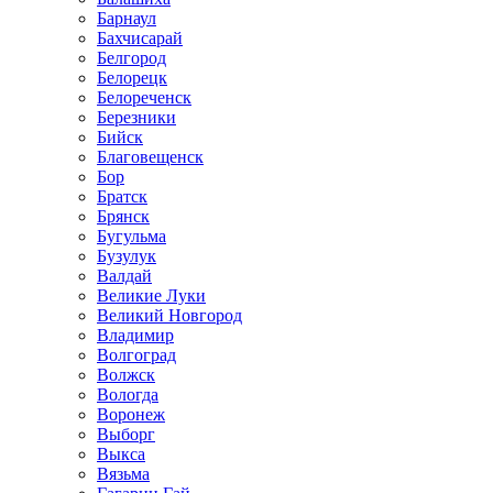
Барнаул
Бахчисарай
Белгород
Белорецк
Белореченск
Березники
Бийск
Благовещенск
Бор
Братск
Брянск
Бугульма
Бузулук
Валдай
Великие Луки
Великий Новгород
Владимир
Волгоград
Волжск
Вологда
Воронеж
Выборг
Выкса
Вязьма