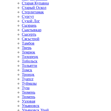
Старая Купавна
Старый Оскол
Стерлитамак
Сургут
Сухой Лог
Сызрань
Сыктывкар
Сысерть
Сясьстрой
Тамбов
Тверь
Темрюк
Тихорецк
Тобольск
Тольятти
Томск
Троицк
Туапсе
Туймазы
Тула
Тюмень
Тюмень
Узловая
Ульяновск
Ульяновск Урай