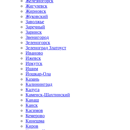
Железногорск
Жигулевск
Жирновск
Жуковский
Заволжье
Заречный
Заринск
Звенигород
Зеленогорск
Зеленоград Златоуст
Иваново
Ижевск
Иркутск
Ишим
Йошкар-Ола
Казань
Калининград
Калуга
Каменск-Шахтинский
Канаш
Канск
Касимов
Кемерово
Кинешма
Киров