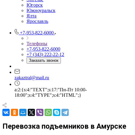
Югорск
Южноуральск
Ялта
Ярославль
+7-953-822-6000
Телефоны
+7-953-822-6000
+7 (343) 222-22-12
Заказать звонок
zakaztral@mail.ru
a:2:{s:4:"TEXT";s:17:"Пн-Пт 10:00-
18:00";s:4:"TYPE";s:4:"HTML";}
Перевозка подъемников в Амурске