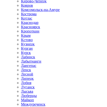
Кирово-Чепецк
Ковров
Комсомольск-на-Амуре
Кострома
Котлас
Краснодар
Красноярск
Кропоткин
Крым
Кстово
Кузнецк
Курган
Курск
Лабинск
Лабытнанги
Лангепас
Ленск
Лесной
Липецк
Лобня
Луганск
Лысьва
Люберцы
Майкоп
Междуреченск