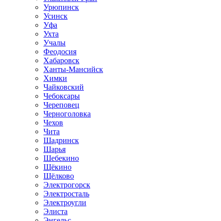
Урюпинск
Усинск
Уфа
Ухта
Учалы
Феодосия
Хабаровск
Ханты-Мансийск
Химки
Чайковский
Чебоксары
Череповец
Черноголовка
Чехов
Чита
Шадринск
Шарья
Шебекино
Щёкино
Щёлково
Электрогорск
Электросталь
Электроугли
Элиста
Энгельс