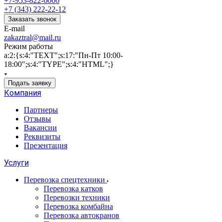
+7-953-822-6000
+7 (343) 222-22-12
Заказать звонок
E-mail
zakaztral@mail.ru
Режим работы
a:2:{s:4:"TEXT";s:17:"Пн-Пт 10:00-
18:00";s:4:"TYPE";s:4:"HTML";}
Подать заявку
Компания
Партнеры
Отзывы
Вакансии
Реквизиты
Презентация
Услуги
Перевозка спецтехники
Перевозка катков
Перевозки техники
Перевозка комбайна
Перевозка автокранов