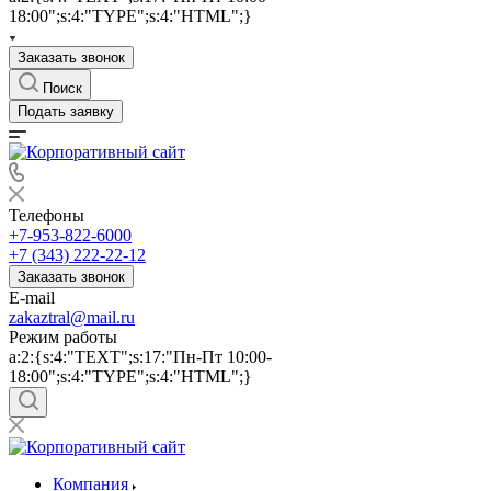
18:00";s:4:"TYPE";s:4:"HTML";}
Заказать звонок
Поиск
Подать заявку
Телефоны
+7-953-822-6000
+7 (343) 222-22-12
Заказать звонок
E-mail
zakaztral@mail.ru
Режим работы
a:2:{s:4:"TEXT";s:17:"Пн-Пт 10:00-
18:00";s:4:"TYPE";s:4:"HTML";}
Компания