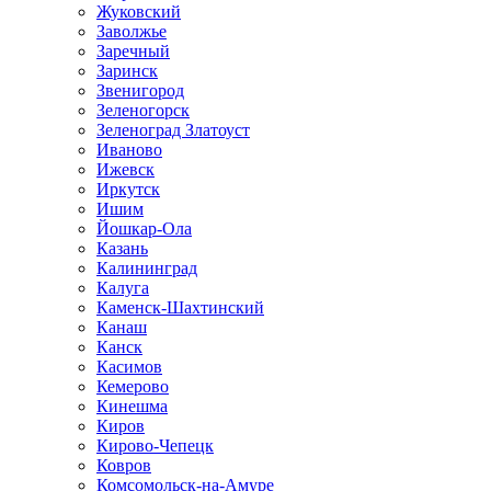
Жуковский
Заволжье
Заречный
Заринск
Звенигород
Зеленогорск
Зеленоград Златоуст
Иваново
Ижевск
Иркутск
Ишим
Йошкар-Ола
Казань
Калининград
Калуга
Каменск-Шахтинский
Канаш
Канск
Касимов
Кемерово
Кинешма
Киров
Кирово-Чепецк
Ковров
Комсомольск-на-Амуре