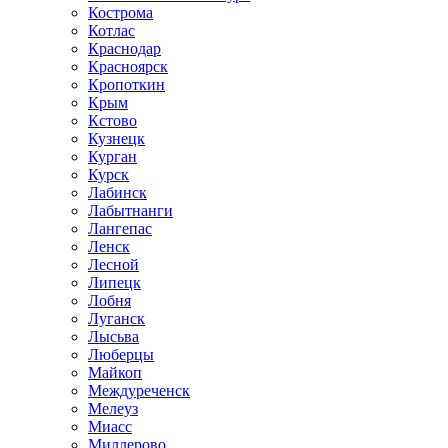
Кострома
Котлас
Краснодар
Красноярск
Кропоткин
Крым
Кстово
Кузнецк
Курган
Курск
Лабинск
Лабытнанги
Лангепас
Ленск
Лесной
Липецк
Лобня
Луганск
Лысьва
Люберцы
Майкоп
Междуреченск
Мелеуз
Миасс
Миллерово