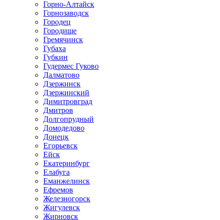
Горно-Алтайск
Горнозаводск
Городец
Городище
Гремячинск
Губаха
Губкин
Гудермес Гуково
Далматово
Дзержинск
Дзержинский
Димитровград
Дмитров
Долгопрудный
Домодедово
Донецк
Егорьевск
Ейск
Екатеринбург
Елабуга
Еманжелинск
Ефремов
Железногорск
Жигулевск
Жирновск