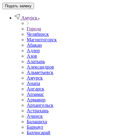
Подать заявку
Амурск
Города
Челябинск
Магнитогорск
Абакан
Адлер
Азов
Алатырь
Александров
Альметьевск
Амурск
Анапа
Ангарск
Арзамас
Армавир
Архангельск
Астрахань
Ачинск
Балашиха
Барнаул
Бахчисарай