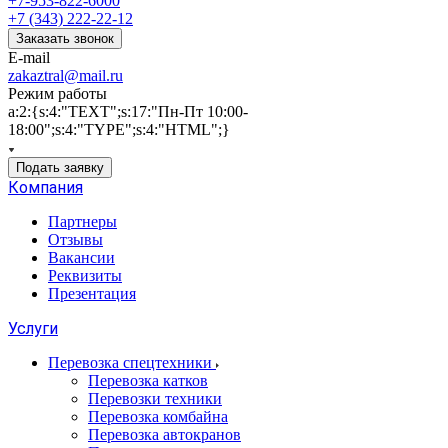
+7-953-822-6000
+7 (343) 222-22-12
Заказать звонок
E-mail
zakaztral@mail.ru
Режим работы
a:2:{s:4:"TEXT";s:17:"Пн-Пт 10:00-
18:00";s:4:"TYPE";s:4:"HTML";}
Подать заявку
Компания
Партнеры
Отзывы
Вакансии
Реквизиты
Презентация
Услуги
Перевозка спецтехники
Перевозка катков
Перевозки техники
Перевозка комбайна
Перевозка автокранов