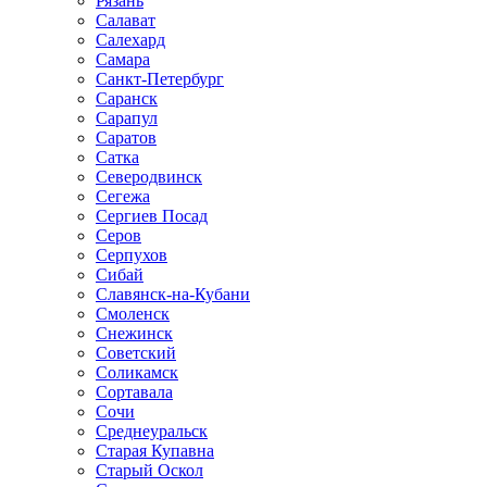
Рязань
Салават
Салехард
Самара
Санкт-Петербург
Саранск
Сарапул
Саратов
Сатка
Северодвинск
Сегежа
Сергиев Посад
Серов
Серпухов
Сибай
Славянск-на-Кубани
Смоленск
Снежинск
Советский
Соликамск
Сортавала
Сочи
Среднеуральск
Старая Купавна
Старый Оскол