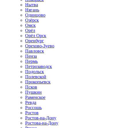
Нытва
Нягань
Одинцово
Озёрск
Омск
Орёл
Орёл Орск
Оренбург
Орехово-Зуево
Павловск
Пенза
Пермь
Петрозаводск
Подольск
Полевской
Прокопьевск
Псков
Пушкин
Раменское
Ревда
Россошь
Ростов
Ростов-на-Дону
Ростова-на-Дону