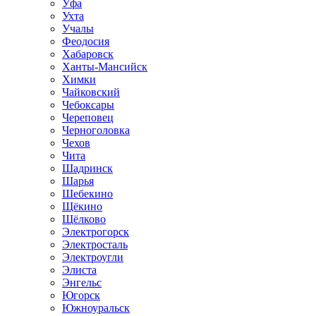
Уфа
Ухта
Учалы
Феодосия
Хабаровск
Ханты-Мансийск
Химки
Чайковский
Чебоксары
Череповец
Черноголовка
Чехов
Чита
Шадринск
Шарья
Шебекино
Щёкино
Щёлково
Электрогорск
Электросталь
Электроугли
Элиста
Энгельс
Югорск
Южноуральск