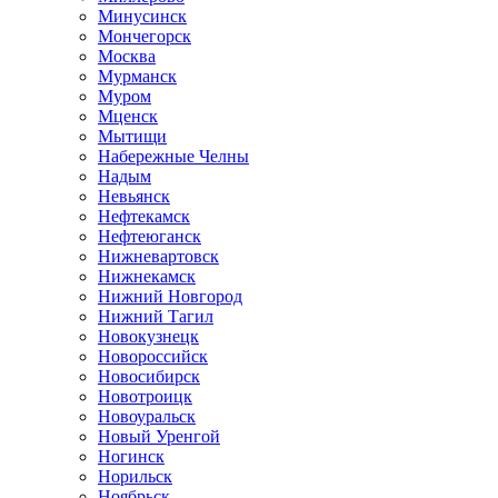
Минусинск
Мончегорск
Москва
Мурманск
Муром
Мценск
Мытищи
Набережные Челны
Надым
Невьянск
Нефтекамск
Нефтеюганск
Нижневартовск
Нижнекамск
Нижний Новгород
Нижний Тагил
Новокузнецк
Новороссийск
Новосибирск
Новотроицк
Новоуральск
Новый Уренгой
Ногинск
Норильск
Ноябрьск