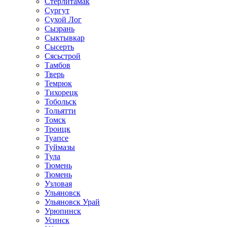
Стерлитамак
Сургут
Сухой Лог
Сызрань
Сыктывкар
Сысерть
Сясьстрой
Тамбов
Тверь
Темрюк
Тихорецк
Тобольск
Тольятти
Томск
Троицк
Туапсе
Туймазы
Тула
Тюмень
Тюмень
Узловая
Ульяновск
Ульяновск Урай
Урюпинск
Усинск