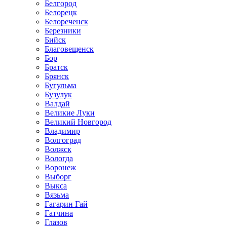
Белгород
Белорецк
Белореченск
Березники
Бийск
Благовещенск
Бор
Братск
Брянск
Бугульма
Бузулук
Валдай
Великие Луки
Великий Новгород
Владимир
Волгоград
Волжск
Вологда
Воронеж
Выборг
Выкса
Вязьма
Гагарин Гай
Гатчина
Глазов